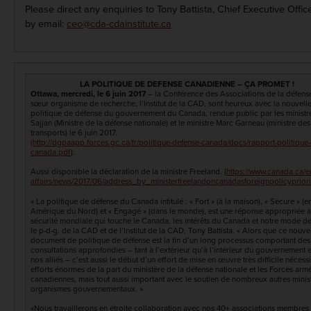
Please direct any enquiries to Tony Battista, Chief Executive Offi
by email:
ceo@cda-cdainstitute.ca
LA POLITIQUE DE DEFENSE CANADIENNE – ÇA PROMET !
Ottawa, mercredi, le 6 juin 2017
– la Conférence des Associations de la défense
sœur organisme de recherche, l’Institut de la CAD, sont heureux avec la nouvell
politique de défense du gouvernement du Canada, rendue public par les ministre
Sajjan (Ministre de la défense nationale) et le ministre Marc Garneau (ministre des
transports) le 6 juin 2017.
(http://dgpaapp.forces.gc.ca/fr/politique-defense-canada/docs/rapport-politique
canada.pdf
).
Aussi disponible la d
éclaration
de la ministre Freeland. (
https://www.canada.ca/e
affairs/news/2017/06/address_by_ministerfreelandoncanadasforeignpolicypriorit
« La politique de défense du Canada intitulé : « Fort » (à la maison), « Sécure » (e
Amérique du Nord) et « Engagé » (dans le monde), est une réponse appropriée à
sécurité mondiale qui touche le Canada, les intérêts du Canada et notre mode de 
le p-d-g. de la CAD et de l’Institut de la CAD, Tony Battista. « Alors que ce nouv
document de politique de défense est la fin d’un long processus comportant des
consultations approfondies – tant à l’extérieur qu’à l’intérieur du gouvernement 
nos alliés – c’est aussi le début d’un effort de mise en œuvre très difficile nécess
efforts énormes de la part du ministère de la défense nationale et les Forces arm
canadiennes, mais tout aussi important avec le soutien de nombreux autres minist
organismes gouvernementaux. »
«Nous travaillerons en étroite collaboration avec nos 40+ associations membres 