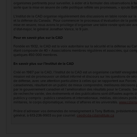
organismes pertinents pour surveiller, à aider et à formuler des observations à fa
sorte que la mise en œuvre de cette politique reflète ses promesses, » ajoute Batt
L’Institut de la CAD organise régulièrement des discussions en table ronde sur la
et la défense du Canada. Pour commencer le processus d’évaluation de la politi
mise en œuvre, nous avons le privilège d’organiser une table ronde spéciale ave
d’état-major, le général Jonathan Vance, le 9 juin.
Pour en savoir plus sur la CAD
Fondée en 1932, le CAD est la voix autoritaire sur la sécurité et la défense au Ca
étant composée de 40 + Associations membres régulières et associées, qui com
quelques 450 000 membres.
En savoir plus sur l’Institut de la CAD
Créé en 1987 par la CAD, l’Institut de la CAD est un organisme caritatif enregistr
mission est de promouvoir un débat informé et discours sur les questions de sécu
de défense, avec une attention particulière à celles qui se rapportent aux Force
canadiennes, résultant en un public de mieux comprendre, meilleures décisions 
par le gouvernement canadien et l’amélioration des résultats pour le Canada. Ses
de recherche variée, des événements et des publications sont diffusées auprès d
publics y compris : publics canadiens et internationaux, médias, décideurs politi
militaires, le corps diplomatique, milieux d’affaires et les universités.
www.cdainst
Prière d’adresser vos demandes de renseignement à Tony Battista, président-dir
général, à 613-236-9903 ou par courriel:
ceo@cda-cdainstitute.ca