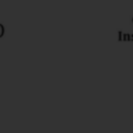
– ENCOURAGING! /
LA POLITIQUE DE
DEFENSE
CANADIENNE – ÇA
PROMET !