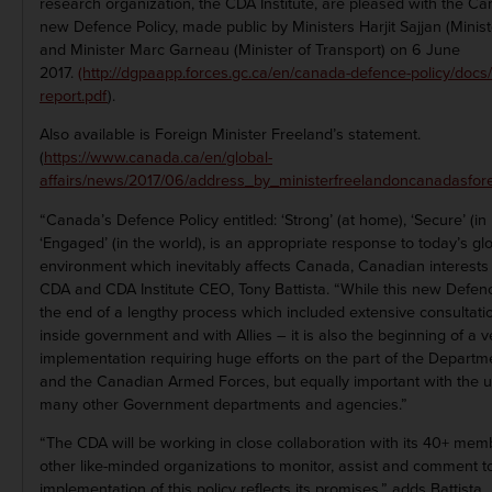
research organization, the CDA Institute, are pleased with the 
new Defence Policy, made public by Ministers Harjit Sajjan (Minis
and Minister Marc Garneau (Minister of Transport) on 6 June
2017.
(http://dgpaapp.forces.gc.ca/en/canada-defence-policy/docs
report.pdf
).
Also available is Foreign Minister Freeland’s statement.
(
https://www.canada.ca/en/global-
affairs/news/2017/06/address_by_ministerfreelandoncanadasforeig
“Canada’s Defence Policy entitled: ‘Strong’ (at home), ‘Secure’ (i
‘Engaged’ (in the world), is an appropriate response to today’s glo
environment which inevitably affects Canada, Canadian interests 
CDA and CDA Institute CEO, Tony Battista. “While this new Defen
the end of a lengthy process which included extensive consultati
inside government and with Allies – it is also the beginning of a 
implementation requiring huge efforts on the part of the Departm
and the Canadian Armed Forces, but equally important with the 
many other Government departments and agencies.”
“The CDA will be working in close collaboration with its 40+ mem
other like-minded organizations to monitor, assist and comment t
implementation of this policy reflects its promises,” adds Battista.