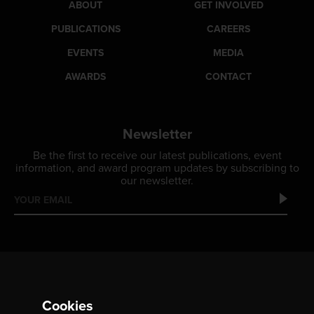
ABOUT
GET INVOLVED
PUBLICATIONS
CAREERS
EVENTS
MEDIA
AWARDS
CONTACT
Newsletter
Be the first to receive our latest publications, event
information, and award program updates by subscribing to
our newsletter.
Cookies